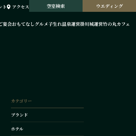
空室検索
ウエディング
ント
アクセス
ご宴会
おもてなしグルメ
子生れ温泉運営
掛川城運営
竹の丸カフェ
カテゴリー
ブランド
ホテル