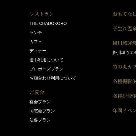
レストラン
おもてな
THE CHADOKORO
子生れ温
ランチ
カフェ
掛川城運
ディナー
掛川城ウエ
慶弔利用について
竹の丸カ
プロポーズプラン
お顔合わせ利用について
各種撮影
ご宴会
各種研修
宴会プラン
年間イベ
同窓会プラン
法要プラン