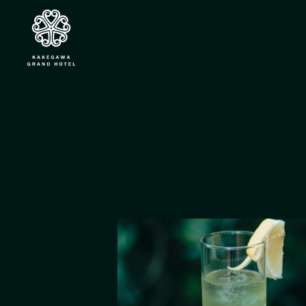
掛川グラ
ンドホテ
ル