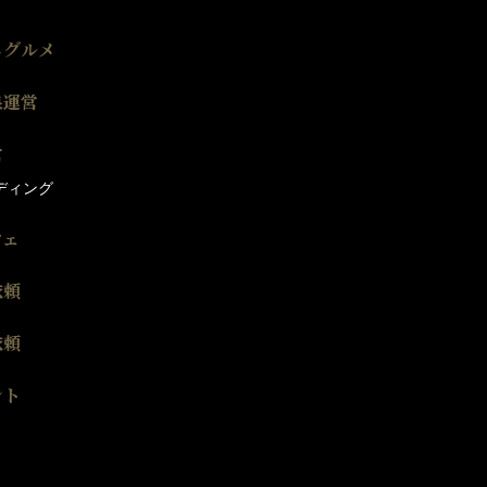
しグルメ
泉運営
営
ディング
フェ
依頼
依頼
ント