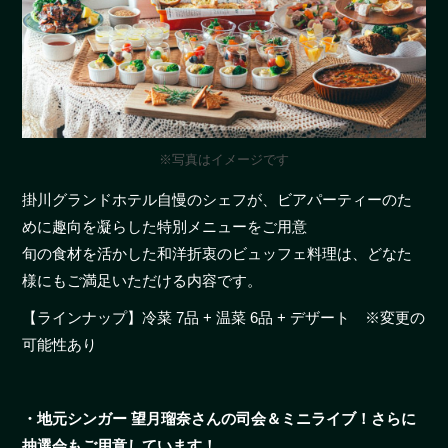
※写真はイメージです
掛川グランドホテル自慢のシェフが、ビアパーティーのた
めに趣向を凝らした特別メニューをご用意
旬の食材を活かした和洋折衷のビュッフェ料理は、どなた
様にもご満足いただける内容です。
【ラインナップ】冷菜 7品 + 温菜 6品 + デザート ※変更の
可能性あり
・地元シンガー 望月瑠奈さんの司会＆ミニライブ！さらに
抽選会もご用意しています！