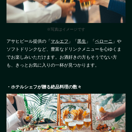
※写真はイメージです
アサヒビール提供の「
マルエフ
」「
黒生
」「
ペローニ
」や
ソフトドリンクなど、豊富なドリンクメニューを心ゆくま
でお楽しみいただけます。お酒好きの方もそうでない方
も、きっとお気に入りの一杯が見つかります。
・ホテルシェフが贈る絶品料理の数々