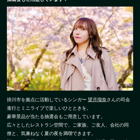
掛川市を拠点に活動しているシンガー
望月瑠奈
さんの司会
進行とミニライブで楽しいひとときを。
豪華景品が当たる抽選会もご用意しています。
広々としたレストラン空間で、ご家族、ご友人、会社の同
僚と、気兼ねなく夏の夜を満喫できます。